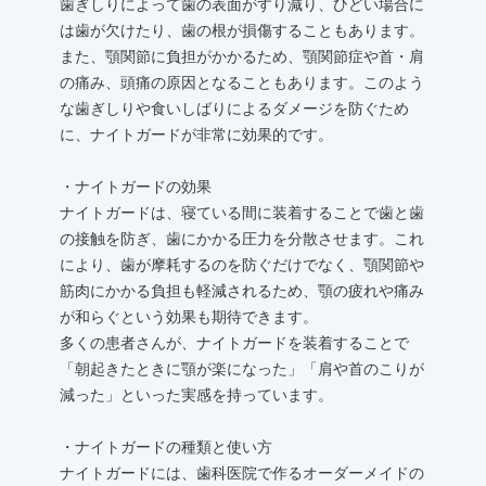
歯ぎしりによって歯の表面がすり減り、ひどい場合に
は歯が欠けたり、歯の根が損傷することもあります。
また、顎関節に負担がかかるため、顎関節症や首・肩
の痛み、頭痛の原因となることもあります。このよう
な歯ぎしりや食いしばりによるダメージを防ぐため
に、ナイトガードが非常に効果的です。
・ナイトガードの効果
ナイトガードは、寝ている間に装着することで歯と歯
の接触を防ぎ、歯にかかる圧力を分散させます。これ
により、歯が摩耗するのを防ぐだけでなく、顎関節や
筋肉にかかる負担も軽減されるため、顎の疲れや痛み
が和らぐという効果も期待できます。
多くの患者さんが、ナイトガードを装着することで
「朝起きたときに顎が楽になった」「肩や首のこりが
減った」といった実感を持っています。
・ナイトガードの種類と使い方
ナイトガードには、歯科医院で作るオーダーメイドの