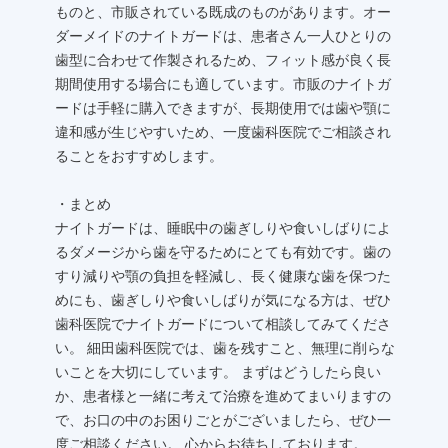
ものと、市販されている既成のものがあります。オー
ダーメイドのナイトガードは、患者さん一人ひとりの
歯型に合わせて作製されるため、フィット感が良く長
期間使用する場合にも適しています。市販のナイトガ
ードは手軽に購入できますが、長期使用では歯や顎に
違和感が生じやすいため、一度歯科医院でご相談され
ることをおすすめします。
・まとめ
ナイトガードは、睡眠中の歯ぎしりや食いしばりによ
るダメージから歯を守るためにとても有効です。歯の
すり減りや顎の負担を軽減し、長く健康な歯を保つた
めにも、歯ぎしりや食いしばりが気になる方は、ぜひ
歯科医院でナイトガードについて相談してみてくださ
い。 細田歯科医院では、歯を残すこと、無理に削らな
いことを大切にしています。 まずはどうしたら良い
か、患者様と一緒に考えて治療を進めてまいりますの
で、お口の中のお困りごとがございましたら、ぜひ一
度ご相談ください。 心からお待ちしております。