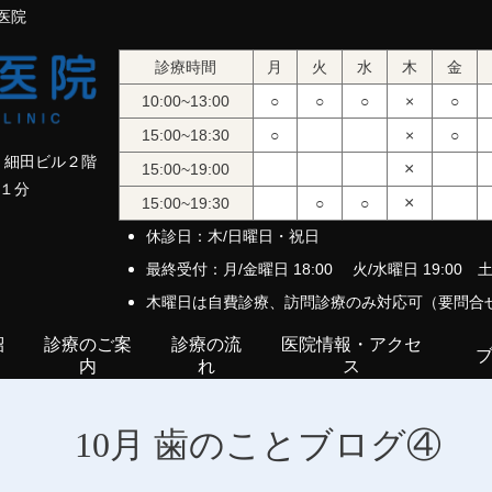
医院
診療時間
月
火
水
木
金
10:00~13:00
○
○
○
×
○
15:00~18:30
○
×
○
3 細田ビル２階
×
15:00~19:00
１分
×
15:00~19:30
○
○
休診日：木/日曜日・祝日
最終受付：月/金曜日 18:00
火/水曜日 19:00 土
木曜日は自費診療、訪問診療のみ対応可（要問合
紹
診療のご案
診療の流
医院情報・アクセ
内
れ
ス
10月 歯のことブログ④